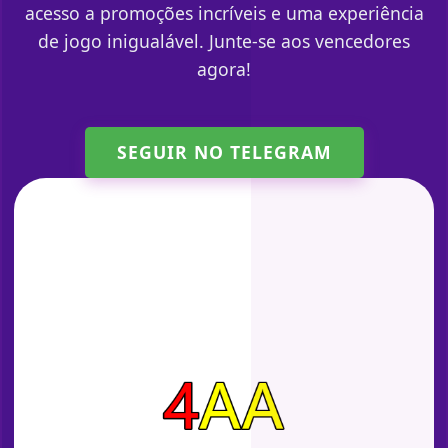
acesso a promoções incríveis e uma experiência
de jogo inigualável. Junte-se aos vencedores
agora!
SEGUIR NO TELEGRAM