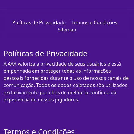
Políticas de Privacidade
Termos e Condições
Sitemap
Políticas de Privacidade
A 4AA valoriza a privacidade de seus usuários e está
empenhada em proteger todas as informações
pessoais fornecidas durante o uso de nossos canais de
comunicação. Todos os dados coletados são utilizados
exclusivamente para fins de melhoria contínua da
experiência de nossos jogadores.
Termos e Condições