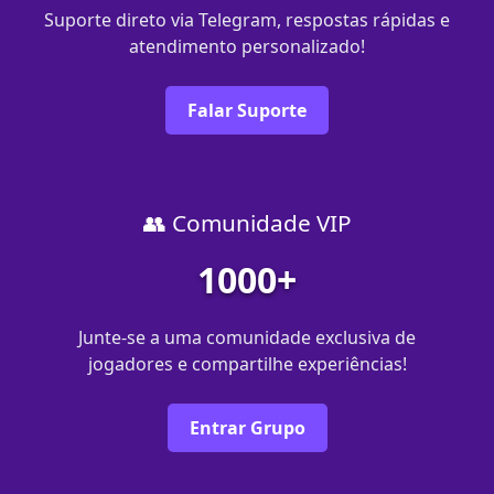
Suporte direto via Telegram, respostas rápidas e
atendimento personalizado!
Falar Suporte
👥 Comunidade VIP
1000+
Junte-se a uma comunidade exclusiva de
jogadores e compartilhe experiências!
Entrar Grupo