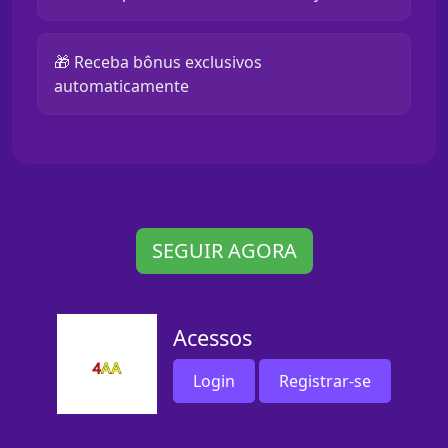
🎁 Receba bônus exclusivos
automaticamente
SEGUIR AGORA
Acessos
Login
Registrar-se