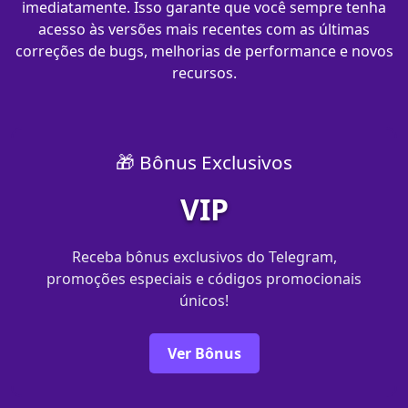
imediatamente. Isso garante que você sempre tenha
acesso às versões mais recentes com as últimas
correções de bugs, melhorias de performance e novos
recursos.
🎁 Bônus Exclusivos
VIP
Receba bônus exclusivos do Telegram,
promoções especiais e códigos promocionais
únicos!
Ver Bônus