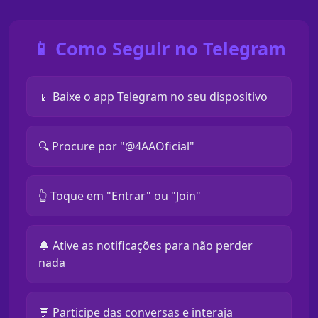
📱 Como Seguir no Telegram
📱 Baixe o app Telegram no seu dispositivo
🔍 Procure por "@4AAOficial"
👆 Toque em "Entrar" ou "Join"
🔔 Ative as notificações para não perder
nada
💬 Participe das conversas e interaja