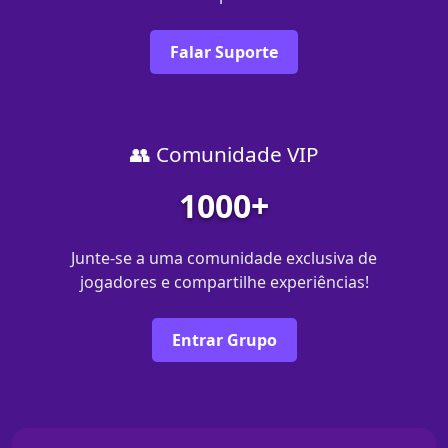
Falar Suporte
👥 Comunidade VIP
1000+
Junte-se a uma comunidade exclusiva de
jogadores e compartilhe experiências!
Entrar Grupo