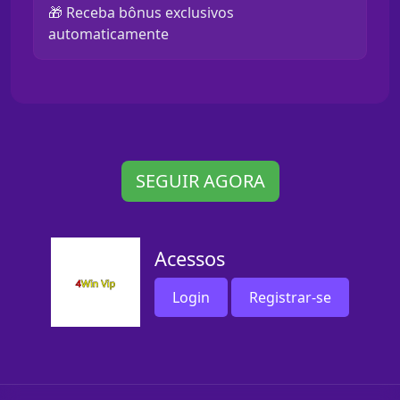
🎁 Receba bônus exclusivos
automaticamente
SEGUIR AGORA
Acessos
Login
Registrar-se