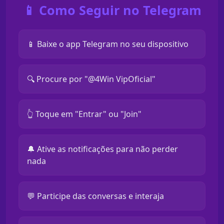
📱 Como Seguir no Telegram
📱 Baixe o app Telegram no seu dispositivo
🔍 Procure por "@4Win VipOficial"
👆 Toque em "Entrar" ou "Join"
🔔 Ative as notificações para não perder
nada
💬 Participe das conversas e interaja