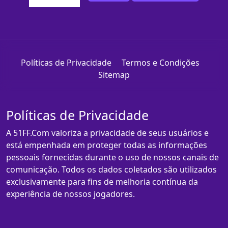
Políticas de Privacidade
Termos e Condições
Sitemap
Políticas de Privacidade
A 51FF.Com valoriza a privacidade de seus usuários e
está empenhada em proteger todas as informações
pessoais fornecidas durante o uso de nossos canais de
comunicação. Todos os dados coletados são utilizados
exclusivamente para fins de melhoria contínua da
experiência de nossos jogadores.