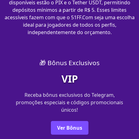
disponíveis estão o PIX e o Tether USDT, permitindo
depósitos mínimos a partir de R$ 5. Esses limites
acessíveis fazem com que o 51FF.Com seja uma escolha
ideal para jogadores de todos os perfis,
independentemente do orçamento.
🎁 Bônus Exclusivos
VIP
Receba bônus exclusivos do Telegram,
promoções especiais e códigos promocionais
únicos!
Ver Bônus