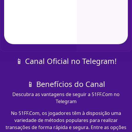
📱 Canal Oficial no Telegram!
📱 Benefícios do Canal
Descubra as vantagens de seguir a 51FF.Com no
Telegram
No 51FF.Com, os jogadores têm à disposição uma
variedade de métodos populares para realizar
transações de forma rápida e segura. Entre as opções