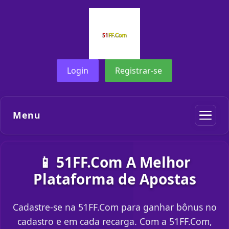
Login
Registrar-se
Menu
📱 51FF.Com A Melhor
Plataforma de Apostas
Cadastre-se na 51FF.Com para ganhar bônus no
cadastro e em cada recarga. Com a 51FF.Com,