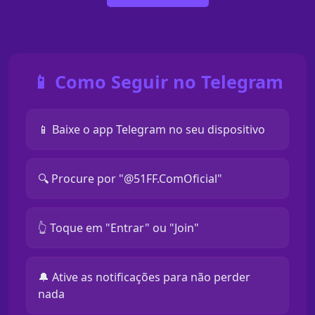
📱 Como Seguir no Telegram
📱 Baixe o app Telegram no seu dispositivo
🔍 Procure por "@51FF.ComOficial"
👆 Toque em "Entrar" ou "Join"
🔔 Ative as notificações para não perder
nada