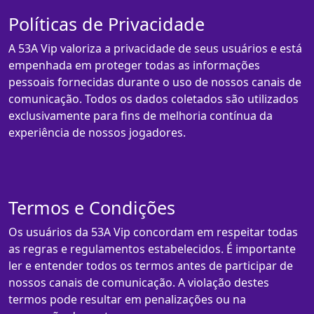
Políticas de Privacidade
A 53A Vip valoriza a privacidade de seus usuários e está
empenhada em proteger todas as informações
pessoais fornecidas durante o uso de nossos canais de
comunicação. Todos os dados coletados são utilizados
exclusivamente para fins de melhoria contínua da
experiência de nossos jogadores.
Termos e Condições
Os usuários da 53A Vip concordam em respeitar todas
as regras e regulamentos estabelecidos. É importante
ler e entender todos os termos antes de participar de
nossos canais de comunicação. A violação destes
termos pode resultar em penalizações ou na