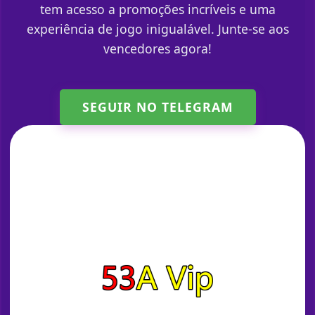
tem acesso a promoções incríveis e uma
experiência de jogo inigualável. Junte-se aos
vencedores agora!
SEGUIR NO TELEGRAM