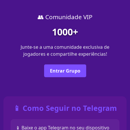
👥 Comunidade VIP
1000+
Junte-se a uma comunidade exclusiva de
jogadores e compartilhe experiências!
Entrar Grupo
📱 Como Seguir no Telegram
📱 Baixe o app Telegram no seu dispositivo