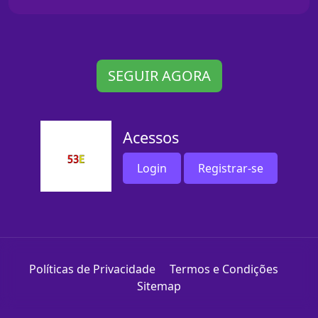
SEGUIR AGORA
Acessos
Login
Registrar-se
Políticas de Privacidade
Termos e Condições
Sitemap