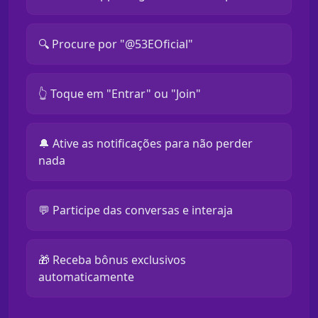
🔍 Procure por "@53EOficial"
👆 Toque em "Entrar" ou "Join"
🔔 Ative as notificações para não perder
nada
💬 Participe das conversas e interaja
🎁 Receba bônus exclusivos
automaticamente