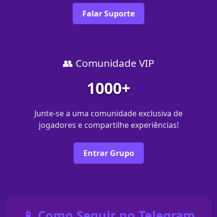
Falar Suporte
👥 Comunidade VIP
1000+
Junte-se a uma comunidade exclusiva de
jogadores e compartilhe experiências!
Entrar Grupo
📱 Como Seguir no Telegram