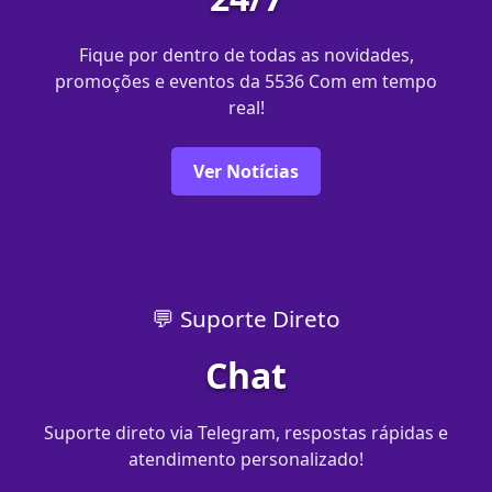
Fique por dentro de todas as novidades,
promoções e eventos da 5536 Com em tempo
real!
Ver Notícias
💬 Suporte Direto
Chat
Suporte direto via Telegram, respostas rápidas e
atendimento personalizado!