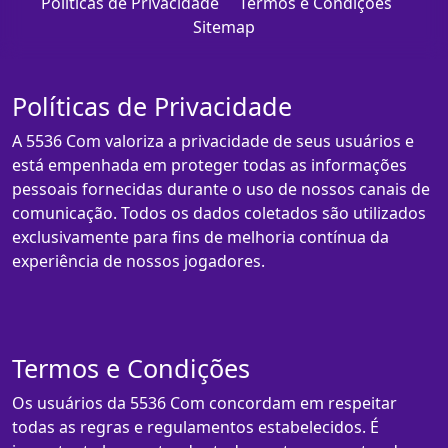
Políticas de Privacidade
Termos e Condições
Sitemap
Políticas de Privacidade
A 5536 Com valoriza a privacidade de seus usuários e
está empenhada em proteger todas as informações
pessoais fornecidas durante o uso de nossos canais de
comunicação. Todos os dados coletados são utilizados
exclusivamente para fins de melhoria contínua da
experiência de nossos jogadores.
Termos e Condições
Os usuários da 5536 Com concordam em respeitar
todas as regras e regulamentos estabelecidos. É