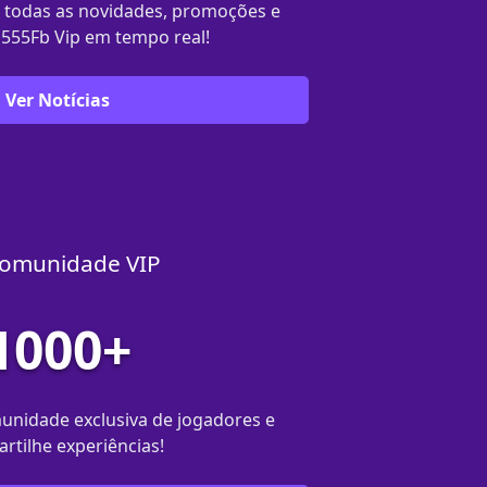
e todas as novidades, promoções e
 555Fb Vip em tempo real!
Ver Notícias
Comunidade VIP
1000+
unidade exclusiva de jogadores e
rtilhe experiências!