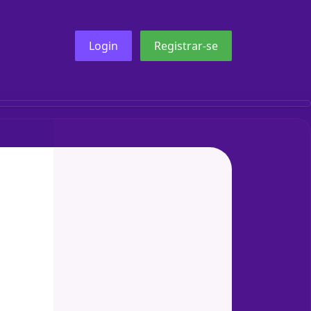
Login
Registrar-se