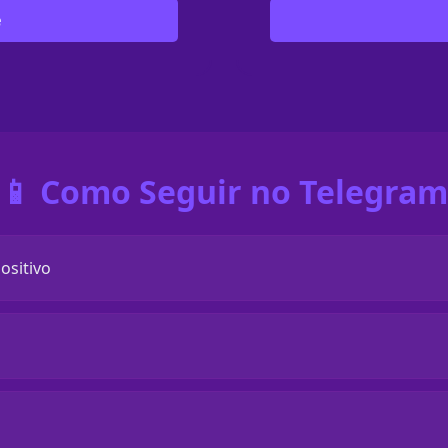
e
📱 Como Seguir no Telegram
ositivo