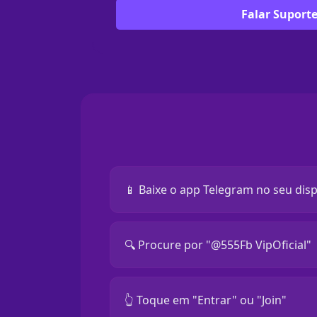
Falar Suport
📱 Baixe o app Telegram no seu disp
🔍 Procure por "@555Fb VipOficial"
👆 Toque em "Entrar" ou "Join"