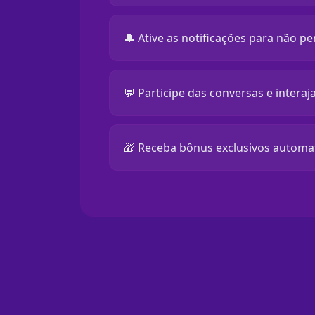
🔔 Ative as notificações para não p
💬 Participe das conversas e interaj
🎁 Receba bônus exclusivos autom