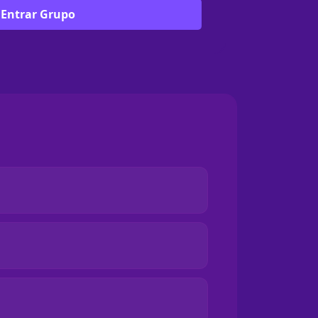
Entrar Grupo