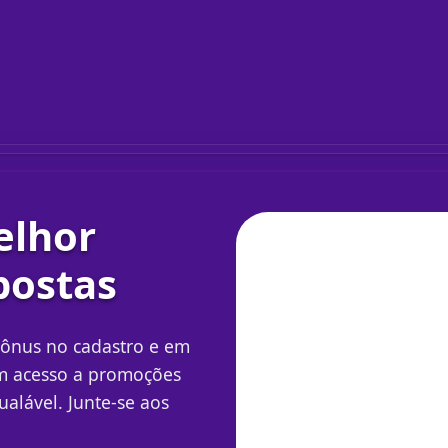
elhor
postas
bônus no cadastro e em
em acesso a promoções
ualável. Junte-se aos