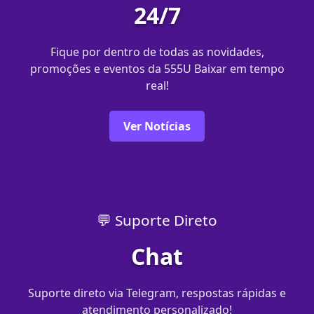
24/7
Fique por dentro de todas as novidades,
promoções e eventos da 555U Baixar em tempo
real!
Ver Notícias
💬 Suporte Direto
Chat
Suporte direto via Telegram, respostas rápidas e
atendimento personalizado!