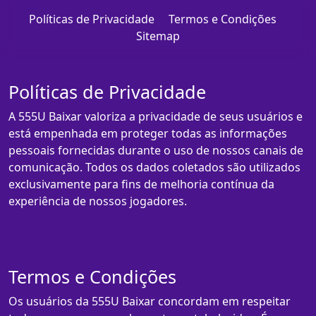
Políticas de Privacidade
Termos e Condições
Sitemap
Políticas de Privacidade
A 555U Baixar valoriza a privacidade de seus usuários e
está empenhada em proteger todas as informações
pessoais fornecidas durante o uso de nossos canais de
comunicação. Todos os dados coletados são utilizados
exclusivamente para fins de melhoria contínua da
experiência de nossos jogadores.
Termos e Condições
Os usuários da 555U Baixar concordam em respeitar