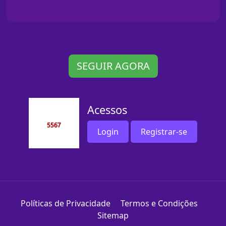
SEGUIR AGORA
Acessos
Login
Registrar-se
Políticas de Privacidade
Termos e Condições
Sitemap