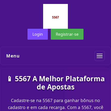
Login
Registrar-se
Menu
📱 5567 A Melhor Plataforma
de Apostas
Cadastre-se na 5567 para ganhar bônus no
cadastro e em cada recarga. Com a 5567, você