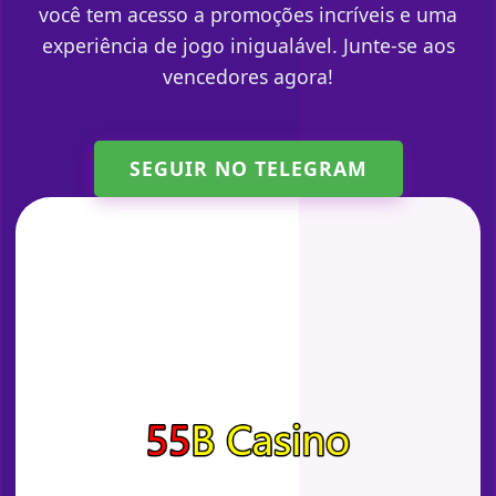
você tem acesso a promoções incríveis e uma
experiência de jogo inigualável. Junte-se aos
vencedores agora!
SEGUIR NO TELEGRAM