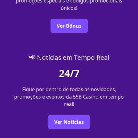
promoções especiais e códigos promocionais
únicos!
Ver Bônus
📢 Notícias em Tempo Real
24/7
Fique por dentro de todas as novidades,
promoções e eventos da 55B Casino em tempo
real!
Ver Notícias