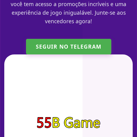
você tem acesso a promoções incríveis e uma
experiência de jogo inigualável. Junte-se aos
vencedores agora!
SEGUIR NO TELEGRAM