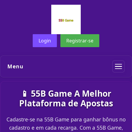
Login
Registrar-se
Menu
📱 55B Game A Melhor
Plataforma de Apostas
Cadastre-se na 55B Game para ganhar bônus no
cadastro e em cada recarga. Com a 55B Game,