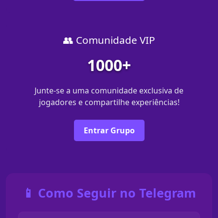
👥 Comunidade VIP
1000+
Junte-se a uma comunidade exclusiva de
jogadores e compartilhe experiências!
Entrar Grupo
📱 Como Seguir no Telegram