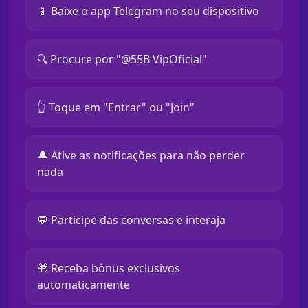
📱 Baixe o app Telegram no seu dispositivo
🔍 Procure por "@55B VipOficial"
👆 Toque em "Entrar" ou "Join"
🔔 Ative as notificações para não perder
nada
💬 Participe das conversas e interaja
🎁 Receba bônus exclusivos
automaticamente