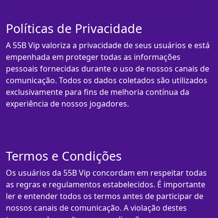
Políticas de Privacidade
A 55B Vip valoriza a privacidade de seus usuários e está
empenhada em proteger todas as informações
pessoais fornecidas durante o uso de nossos canais de
comunicação. Todos os dados coletados são utilizados
exclusivamente para fins de melhoria contínua da
experiência de nossos jogadores.
Termos e Condições
Os usuários da 55B Vip concordam em respeitar todas
as regras e regulamentos estabelecidos. É importante
ler e entender todos os termos antes de participar de
nossos canais de comunicação. A violação destes