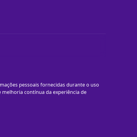
rmações pessoais fornecidas durante o uso
e melhoria contínua da experiência de