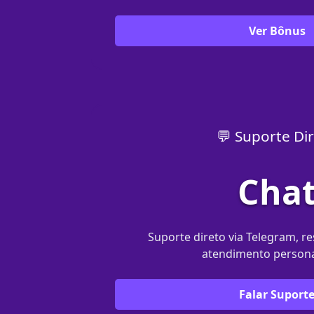
Ver Bônus
💬 Suporte Di
Cha
Suporte direto via Telegram, r
atendimento persona
Falar Suport