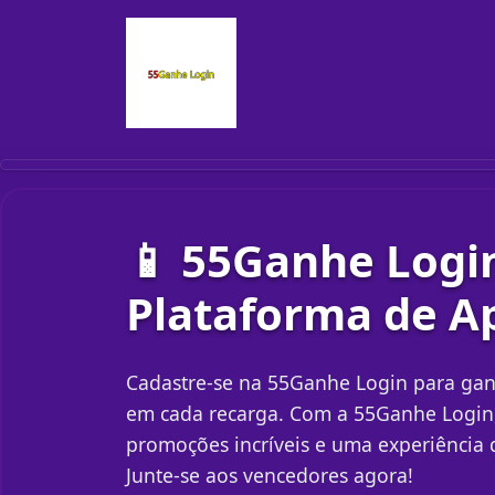
📱 55Ganhe Logi
Plataforma de A
Cadastre-se na 55Ganhe Login para gan
em cada recarga. Com a 55Ganhe Login,
promoções incríveis e uma experiência d
Junte-se aos vencedores agora!