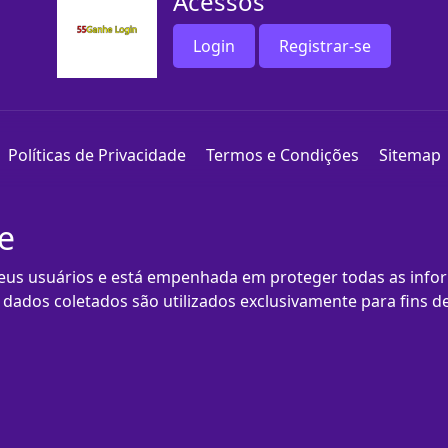
Acessos
Login
Registrar-se
Políticas de Privacidade
Termos e Condições
Sitemap
de
 seus usuários e está empenhada em proteger todas as info
dados coletados são utilizados exclusivamente para fins d