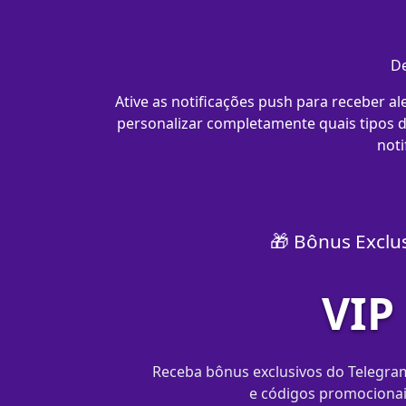
De
Ative as notificações push para receber a
personalizar completamente quais tipos d
noti
🎁 Bônus Exclu
VIP
Receba bônus exclusivos do Telegra
e códigos promocionai