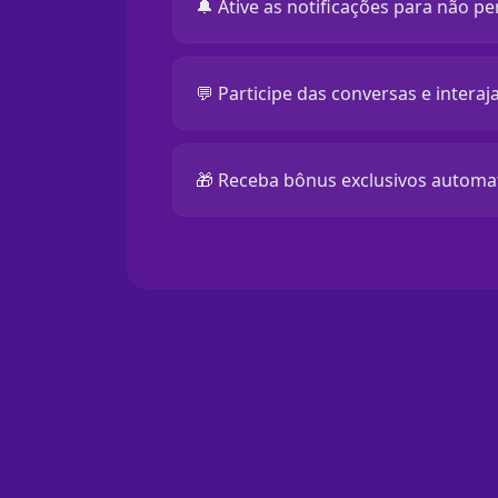
🔔 Ative as notificações para não p
💬 Participe das conversas e interaj
🎁 Receba bônus exclusivos autom