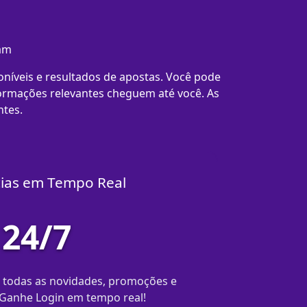
ram
oníveis e resultados de apostas. Você pode
formações relevantes cheguem até você. As
ntes.
cias em Tempo Real
24/7
e todas as novidades, promoções e
Ganhe Login em tempo real!