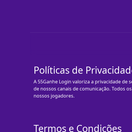
Políticas de Privacida
A 55Ganhe Login valoriza a privacidade de
de nossos canais de comunicação. Todos os 
nossos jogadores.
Termos e Condições