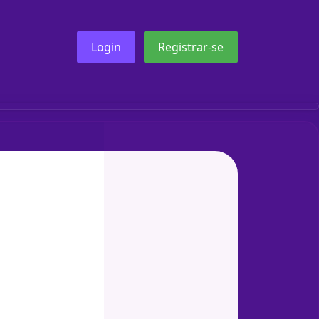
Login
Registrar-se