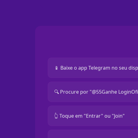
📱 Baixe o app Telegram no seu disp
🔍 Procure por "@55Ganhe LoginOfi
👆 Toque em "Entrar" ou "Join"