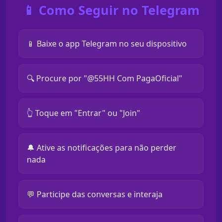
📱 Como Seguir no Telegram
📱 Baixe o app Telegram no seu dispositivo
🔍 Procure por "@55HH Com PagaOficial"
👆 Toque em "Entrar" ou "Join"
🔔 Ative as notificações para não perder
nada
💬 Participe das conversas e interaja