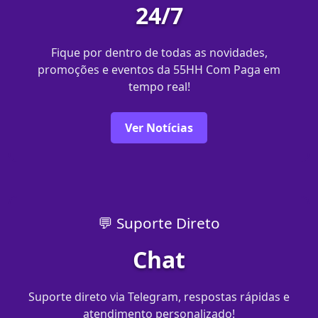
24/7
Fique por dentro de todas as novidades,
promoções e eventos da 55HH Com Paga em
tempo real!
Ver Notícias
💬 Suporte Direto
Chat
Suporte direto via Telegram, respostas rápidas e
atendimento personalizado!