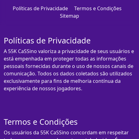
Políticas de Privacidade
Termos e Condições
Sitemap
Políticas de Privacidade
A 55K CaSSino valoriza a privacidade de seus usuários e
está empenhada em proteger todas as informações
pessoais fornecidas durante o uso de nossos canais de
comunicação. Todos os dados coletados são utilizados
exclusivamente para fins de melhoria contínua da
experiência de nossos jogadores.
Termos e Condições
Os usuários da 55K CaSSino concordam em respeitar