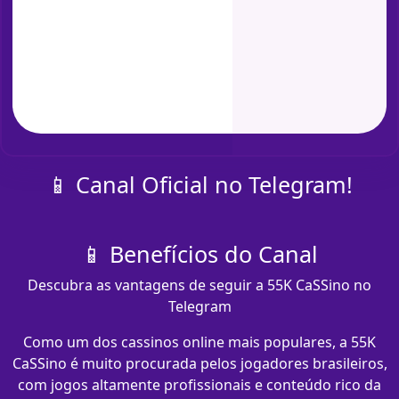
📱 Canal Oficial no Telegram!
📱 Benefícios do Canal
Descubra as vantagens de seguir a 55K CaSSino no
Telegram
Como um dos cassinos online mais populares, a 55K
CaSSino é muito procurada pelos jogadores brasileiros,
com jogos altamente profissionais e conteúdo rico da