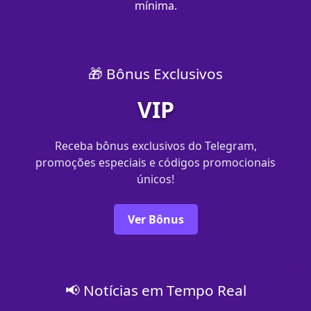
mínima.
🎁 Bônus Exclusivos
VIP
Receba bônus exclusivos do Telegram,
promoções especiais e códigos promocionais
únicos!
Ver Bônus
📢 Notícias em Tempo Real