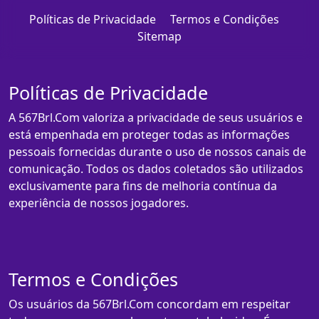
Políticas de Privacidade
Termos e Condições
Sitemap
Políticas de Privacidade
A 567Brl.Com valoriza a privacidade de seus usuários e
está empenhada em proteger todas as informações
pessoais fornecidas durante o uso de nossos canais de
comunicação. Todos os dados coletados são utilizados
exclusivamente para fins de melhoria contínua da
experiência de nossos jogadores.
Termos e Condições
Os usuários da 567Brl.Com concordam em respeitar