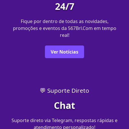
24/7
Fique por dentro de todas as novidades,
promoções e eventos da 567Brl.Com em tempo
real!
Ver Notícias
💬 Suporte Direto
Chat
Suporte direto via Telegram, respostas rápidas e
atendimento personalizado!