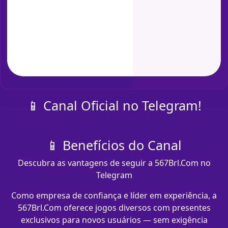
📱 Canal Oficial no Telegram!
📱 Benefícios do Canal
Descubra as vantagens de seguir a 567Brl.Com no
Telegram
Como empresa de confiança e líder em experiência, a
567Brl.Com oferece jogos diversos com presentes
exclusivos para novos usuários — sem exigência