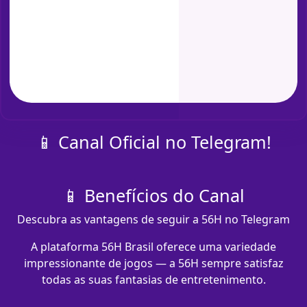
📱 Canal Oficial no Telegram!
📱 Benefícios do Canal
Descubra as vantagens de seguir a 56H no Telegram
A plataforma 56H Brasil oferece uma variedade
impressionante de jogos — a 56H sempre satisfaz
todas as suas fantasias de entretenimento.