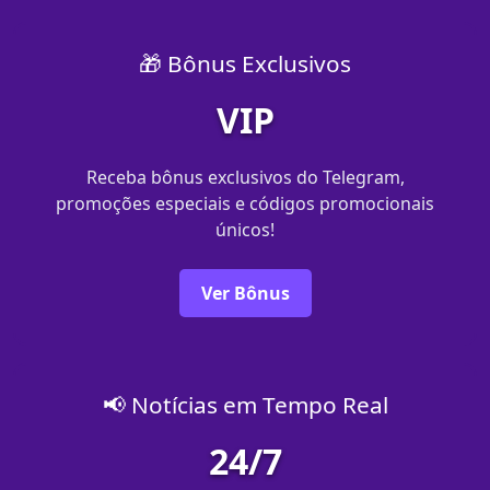
🎁 Bônus Exclusivos
VIP
Receba bônus exclusivos do Telegram,
promoções especiais e códigos promocionais
únicos!
Ver Bônus
📢 Notícias em Tempo Real
24/7