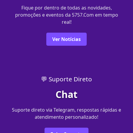
Fique por dentro de todas as novidades,
promoções e eventos da 5757.Com em tempo
real!
Ver Notícias
💬 Suporte Direto
Chat
Suporte direto via Telegram, respostas rápidas e
atendimento personalizado!