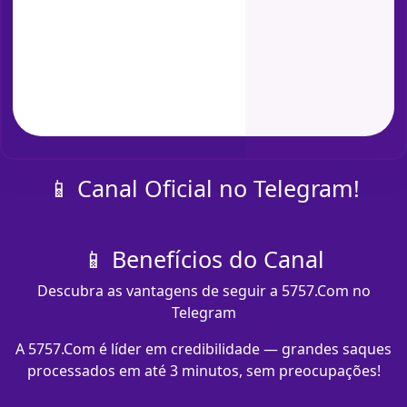
📱 Canal Oficial no Telegram!
📱 Benefícios do Canal
Descubra as vantagens de seguir a 5757.Com no
Telegram
A 5757.Com é líder em credibilidade — grandes saques
processados em até 3 minutos, sem preocupações!