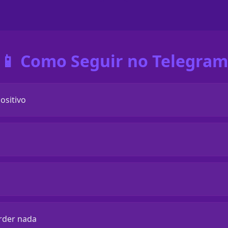
📱 Como Seguir no Telegram
ositivo
erder nada