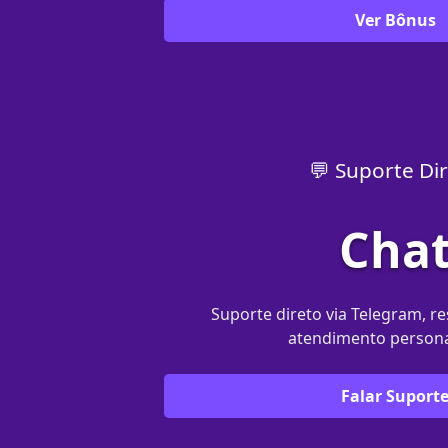
Ver Bônus
💬 Suporte Di
Cha
Suporte direto via Telegram, r
atendimento persona
Falar Suport