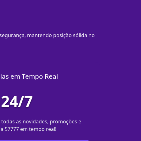
e segurança, mantendo posição sólida no
cias em Tempo Real
24/7
e todas as novidades, promoções e
da 57777 em tempo real!