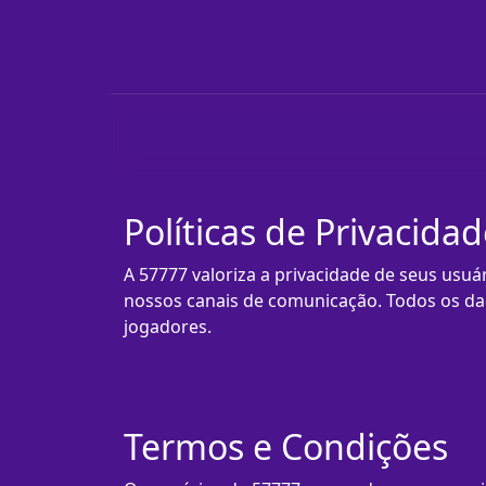
Políticas de Privacida
A 57777 valoriza a privacidade de seus usu
nossos canais de comunicação. Todos os dad
jogadores.
Termos e Condições