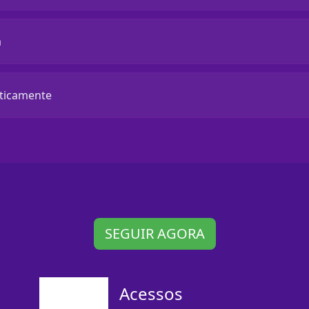
a
aticamente
SEGUIR AGORA
Acessos