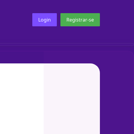
Login
Registrar-se