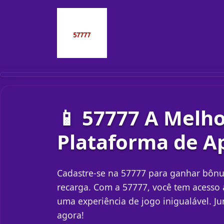
📱 57777 A Melh
Plataforma de A
Cadastre-se na 57777 para ganhar bônu
recarga. Com a 57777, você tem acesso 
uma experiência de jogo inigualável. J
agora!