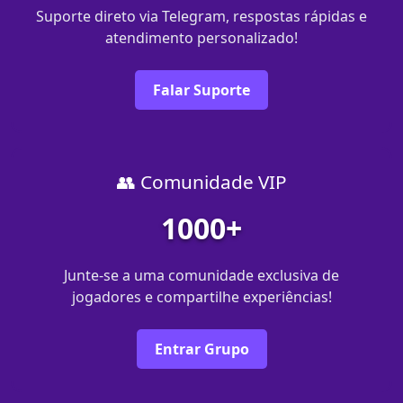
Suporte direto via Telegram, respostas rápidas e
atendimento personalizado!
Falar Suporte
👥 Comunidade VIP
1000+
Junte-se a uma comunidade exclusiva de
jogadores e compartilhe experiências!
Entrar Grupo