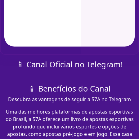
📱 Canal Oficial no Telegram!
📱 Benefícios do Canal
Descubra as vantagens de seguir a 57A no Telegram
Uma das melhores plataformas de apostas esportivas
do Brasil, a 57A oferece um livro de apostas esportivas
profundo que inclui vários esportes e opções de
apostas, como apostas pré-jogo e em jogo. Essa casa