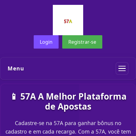
Login
Registrar-se
Menu
📱 57A A Melhor Plataforma
de Apostas
Cadastre-se na 57A para ganhar bônus no
cadastro e em cada recarga. Com a 57A, você tem