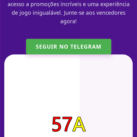
acesso a promoções incríveis e uma experiência
de jogo inigualável. Junte-se aos vencedores
agora!
SEGUIR NO TELEGRAM