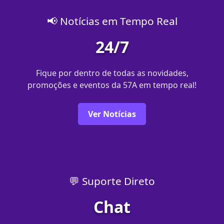
📢 Notícias em Tempo Real
24/7
Fique por dentro de todas as novidades,
promoções e eventos da 57A em tempo real!
Ver Notícias
💬 Suporte Direto
Chat