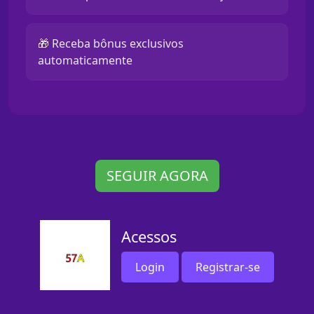
🎁 Receba bônus exclusivos
automaticamente
SEGUIR AGORA
Acessos
Login
Registrar-se