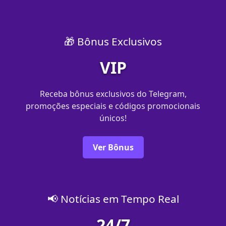
🎁 Bônus Exclusivos
VIP
Receba bônus exclusivos do Telegram,
promoções especiais e códigos promocionais
únicos!
Ver Bônus
📢 Notícias em Tempo Real
24/7