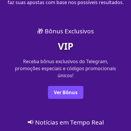
faz suas apostas com base nos possíveis resultados.
🎁 Bônus Exclusivos
VIP
Receba bônus exclusivos do Telegram,
promoções especiais e códigos promocionais
únicos!
Ver Bônus
📢 Notícias em Tempo Real