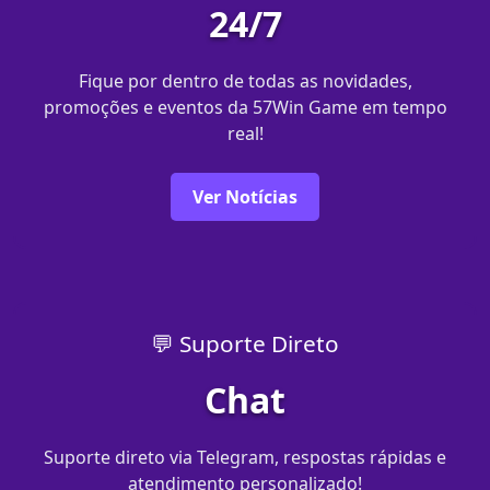
24/7
Fique por dentro de todas as novidades,
promoções e eventos da 57Win Game em tempo
real!
Ver Notícias
💬 Suporte Direto
Chat
Suporte direto via Telegram, respostas rápidas e
atendimento personalizado!