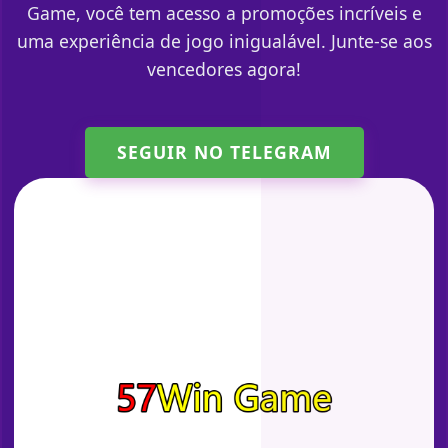
Game, você tem acesso a promoções incríveis e
uma experiência de jogo inigualável. Junte-se aos
vencedores agora!
SEGUIR NO TELEGRAM