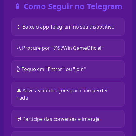
📱 Como Seguir no Telegram
📱 Baixe o app Telegram no seu dispositivo
🔍 Procure por "@57Win GameOficial"
👆 Toque em "Entrar" ou "Join"
🔔 Ative as notificações para não perder
nada
💬 Participe das conversas e interaja