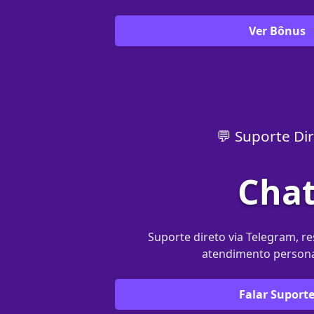
Ver Bônus
💬 Suporte Di
Cha
Suporte direto via Telegram, r
atendimento persona
Falar Suport