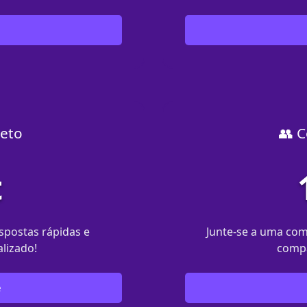
reto
👥 
t
espostas rápidas e
Junte-se a uma com
lizado!
compa
e