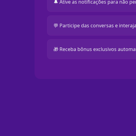
🔔 Ative as notificações para não p
💬 Participe das conversas e interaj
🎁 Receba bônus exclusivos autom