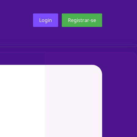
Login
Registrar-se