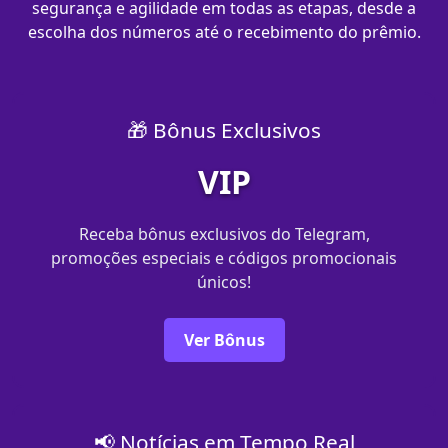
segurança e agilidade em todas as etapas, desde a
escolha dos números até o recebimento do prêmio.
🎁 Bônus Exclusivos
VIP
Receba bônus exclusivos do Telegram,
promoções especiais e códigos promocionais
únicos!
Ver Bônus
📢 Notícias em Tempo Real