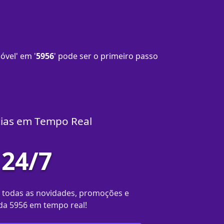
óvel' em '
5956
' pode ser o primeiro passo
cias em Tempo Real
24/7
e todas as novidades, promoções e
da 5956 em tempo real!