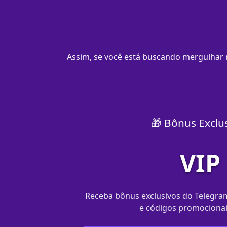
Assim, se você está buscando mergulhar n
🎁 Bônus Exclu
VIP
Receba bônus exclusivos do Telegra
e códigos promocionai