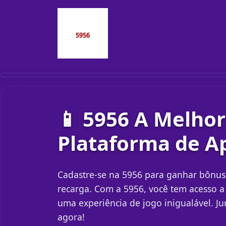
📱 5956 A Melhor
Plataforma de A
Cadastre-se na 5956 para ganhar bônus
recarga. Com a 5956, você tem acesso a
uma experiência de jogo inigualável. J
agora!