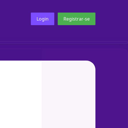
Login
Registrar-se