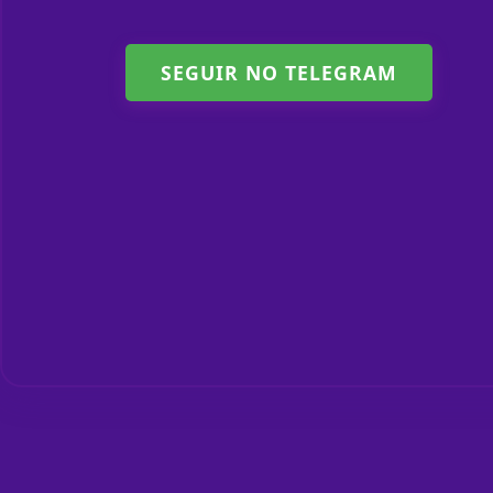
SEGUIR NO TELEGRAM