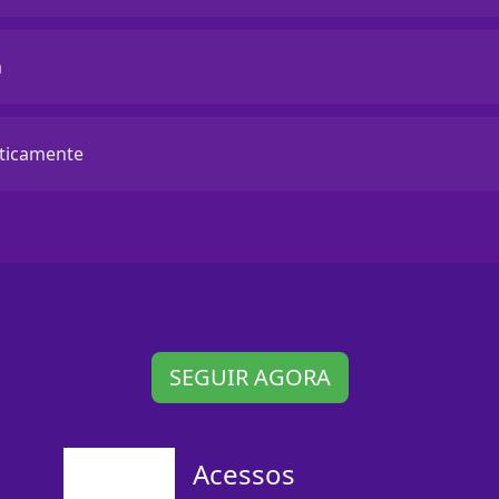
a
aticamente
SEGUIR AGORA
Acessos