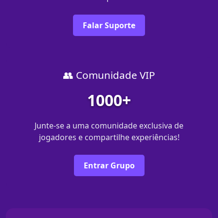
Falar Suporte
👥 Comunidade VIP
1000+
Junte-se a uma comunidade exclusiva de
jogadores e compartilhe experiências!
Entrar Grupo