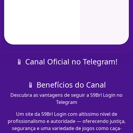
📱 Canal Oficial no Telegram!
📱 Benefícios do Canal
Descubra as vantagens de seguir a 59Brl Login no
Telegram
Um site da 59Brl Login com altíssimo nível de
profissionalismo e autoridade — oferecendo justiça,
segurança e uma variedade de jogos como caça-