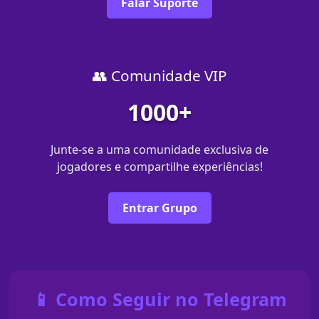
Falar Suporte
👥 Comunidade VIP
1000+
Junte-se a uma comunidade exclusiva de
jogadores e compartilhe experiências!
Entrar Grupo
📱 Como Seguir no Telegram