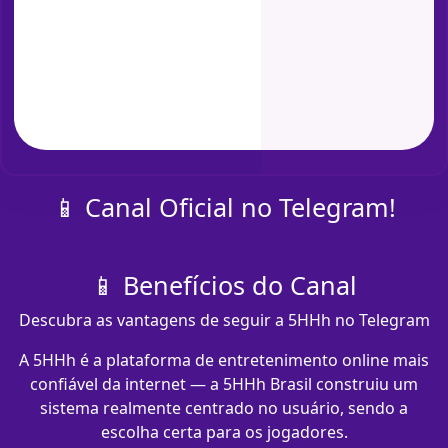
📱 Canal Oficial no Telegram!
📱 Benefícios do Canal
Descubra as vantagens de seguir a 5HHh no Telegram
A 5HHh é a plataforma de entretenimento online mais
confiável da internet — a 5HHh Brasil construiu um
sistema realmente centrado no usuário, sendo a
escolha certa para os jogadores.