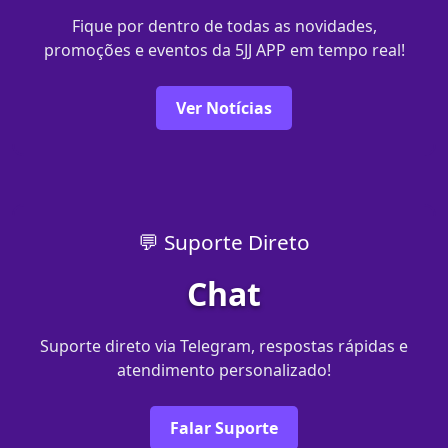
Fique por dentro de todas as novidades,
promoções e eventos da 5JJ APP em tempo real!
Ver Notícias
💬 Suporte Direto
Chat
Suporte direto via Telegram, respostas rápidas e
atendimento personalizado!
Falar Suporte