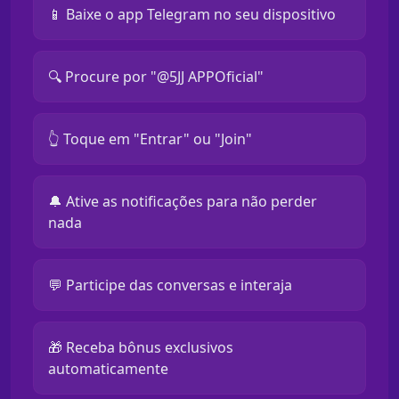
📱 Baixe o app Telegram no seu dispositivo
🔍 Procure por "@5JJ APPOficial"
👆 Toque em "Entrar" ou "Join"
🔔 Ative as notificações para não perder
nada
💬 Participe das conversas e interaja
🎁 Receba bônus exclusivos
automaticamente