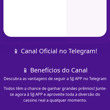
📱 Canal Oficial no Telegram!
📱 Benefícios do Canal
Descubra as vantagens de seguir a 5JJ APP no Telegram
Todos têm a chance de ganhar grandes prêmios! Junte-
se agora à 5JJ APP e aproveite toda a diversão do
cassino real a qualquer momento.