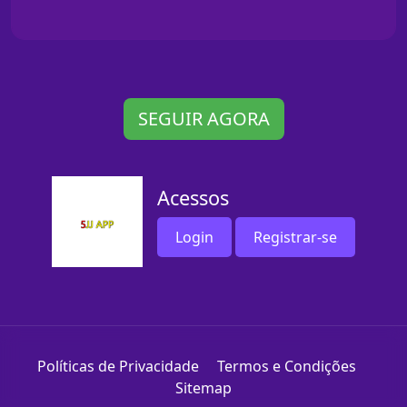
SEGUIR AGORA
Acessos
Login
Registrar-se
Políticas de Privacidade
Termos e Condições
Sitemap