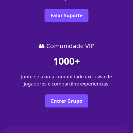
Falar Suporte
👥 Comunidade VIP
1000+
Junte-se a uma comunidade exclusiva de
jogadores e compartilhe experiências!
Entrar Grupo