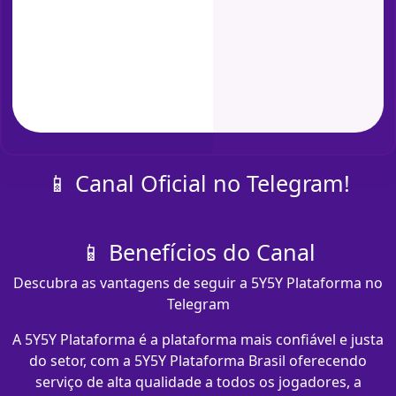
📱 Canal Oficial no Telegram!
📱 Benefícios do Canal
Descubra as vantagens de seguir a 5Y5Y Plataforma no
Telegram
A 5Y5Y Plataforma é a plataforma mais confiável e justa
do setor, com a 5Y5Y Plataforma Brasil oferecendo
serviço de alta qualidade a todos os jogadores, a