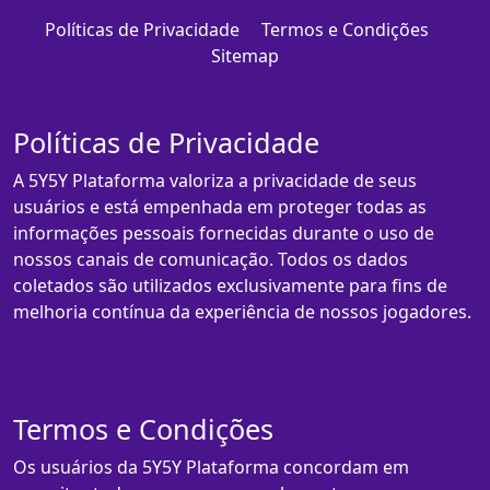
Políticas de Privacidade
Termos e Condições
Sitemap
Políticas de Privacidade
A 5Y5Y Plataforma valoriza a privacidade de seus
usuários e está empenhada em proteger todas as
informações pessoais fornecidas durante o uso de
nossos canais de comunicação. Todos os dados
coletados são utilizados exclusivamente para fins de
melhoria contínua da experiência de nossos jogadores.
Termos e Condições
Os usuários da 5Y5Y Plataforma concordam em