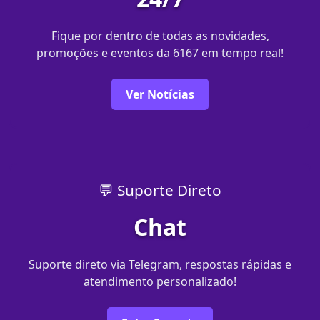
Fique por dentro de todas as novidades,
promoções e eventos da 6167 em tempo real!
Ver Notícias
💬 Suporte Direto
Chat
Suporte direto via Telegram, respostas rápidas e
atendimento personalizado!