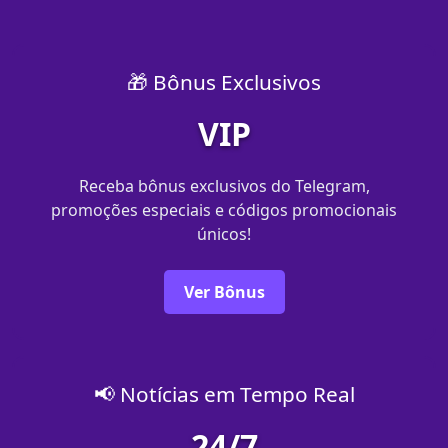
🎁 Bônus Exclusivos
VIP
Receba bônus exclusivos do Telegram,
promoções especiais e códigos promocionais
únicos!
Ver Bônus
📢 Notícias em Tempo Real
24/7