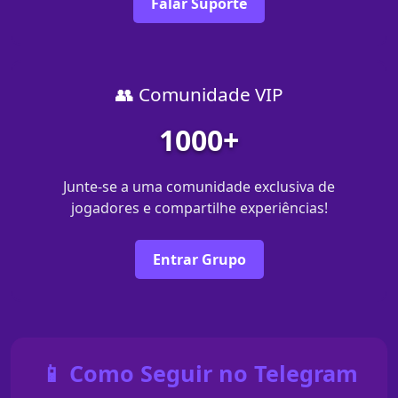
Falar Suporte
👥 Comunidade VIP
1000+
Junte-se a uma comunidade exclusiva de
jogadores e compartilhe experiências!
Entrar Grupo
📱 Como Seguir no Telegram