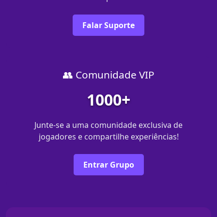
Falar Suporte
👥 Comunidade VIP
1000+
Junte-se a uma comunidade exclusiva de
jogadores e compartilhe experiências!
Entrar Grupo