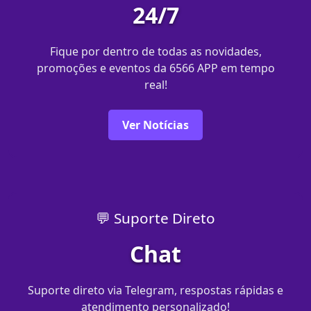
24/7
Fique por dentro de todas as novidades,
promoções e eventos da 6566 APP em tempo
real!
Ver Notícias
💬 Suporte Direto
Chat
Suporte direto via Telegram, respostas rápidas e
atendimento personalizado!