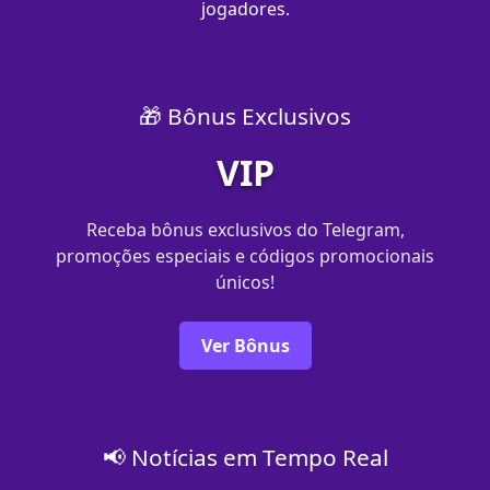
jogadores.
🎁 Bônus Exclusivos
VIP
Receba bônus exclusivos do Telegram,
promoções especiais e códigos promocionais
únicos!
Ver Bônus
📢 Notícias em Tempo Real