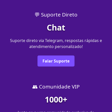
💬 Suporte Direto
Chat
Suporte direto via Telegram, respostas rápidas e
atendimento personalizado!
Falar Suporte
👥 Comunidade VIP
1000+