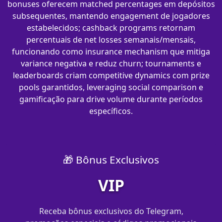
bonuses oferecem matched percentages em depósitos
subsequentes, mantendo engagement de jogadores
estabelecidos; cashback programs retornam
percentuais de net losses semanais/mensais,
funcionando como insurance mechanism que mitiga
variance negativa e reduz churn; tournaments e
leaderboards criam competitive dynamics com prize
pools garantidos, leveraging social comparison e
gamificação para drive volume durante períodos
específicos.
🎁 Bônus Exclusivos
VIP
Receba bônus exclusivos do Telegram,