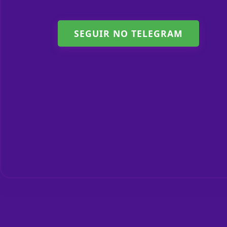
SEGUIR NO TELEGRAM