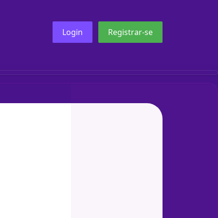
Login
Registrar-se