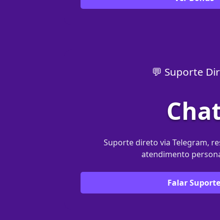
💬 Suporte Di
Cha
Suporte direto via Telegram, r
atendimento persona
Falar Suport