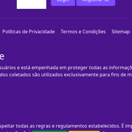
Políticas de Privacidade
Termos e Condições
Sitemap
de
usuários e está empenhada em proteger todas as informaçõ
os coletados são utilizados exclusivamente para fins de m
eitar todas as regras e regulamentos estabelecidos. É imp