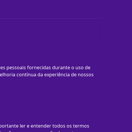
es pessoais fornecidas durante o uso de
elhoria contínua da experiência de nossos
ortante ler e entender todos os termos