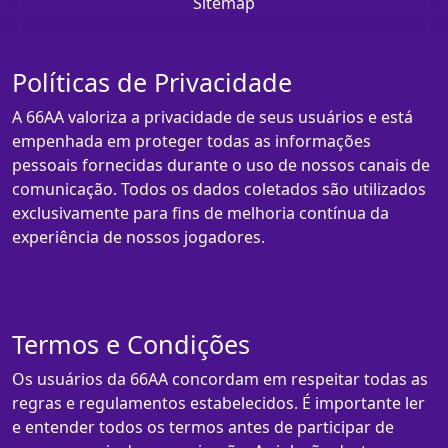
Sitemap
Políticas de Privacidade
A 66AA valoriza a privacidade de seus usuários e está
empenhada em proteger todas as informações
pessoais fornecidas durante o uso de nossos canais de
comunicação. Todos os dados coletados são utilizados
exclusivamente para fins de melhoria contínua da
experiência de nossos jogadores.
Termos e Condições
Os usuários da 66AA concordam em respeitar todas as
regras e regulamentos estabelecidos. É importante ler
e entender todos os termos antes de participar de