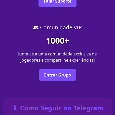
Falar Suporte
👥 Comunidade VIP
1000+
Junte-se a uma comunidade exclusiva de
jogadores e compartilhe experiências!
Entrar Grupo
📱 Como Seguir no Telegram