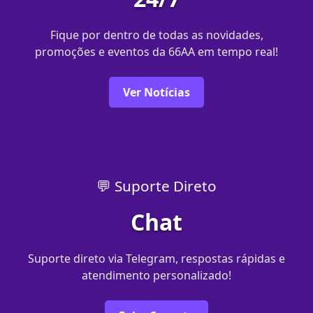
Fique por dentro de todas as novidades,
promoções e eventos da 66AA em tempo real!
Ver Notícias
💬 Suporte Direto
Chat
Suporte direto via Telegram, respostas rápidas e
atendimento personalizado!