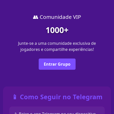
👥 Comunidade VIP
1000+
Junte-se a uma comunidade exclusiva de
jogadores e compartilhe experiências!
Entrar Grupo
📱 Como Seguir no Telegram