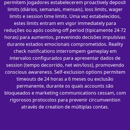
permitem jogadores estabelecerem proactively deposit
limits (diários, semanais, mensais), loss limits, wager
limits e session time limits. Uma vez estabelecidos,
estes limits entram em vigor immediately para
reduções ou após cooling-off period (tipicamente 24-72
horas) para aumentos, prevenindo decisões impulsivas
durante estados emocionais comprometidos. Reality
check notifications interrompem gameplay em
intervalos configurados para apresentar dados de
session (tempo decorrido, net win/loss), promovendo
conscious awareness. Self-exclusion options permitem
timeouts de 24 horas a 6 meses ou exclusão
permanente, durante os quais accounts são
bloqueados e marketing communications cessam, com
rigorosos protocolos para prevenir circumvention
através de creation de múltiplas contas.