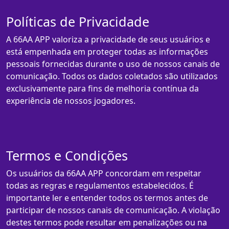
Políticas de Privacidade
A 66AA APP valoriza a privacidade de seus usuários e
está empenhada em proteger todas as informações
pessoais fornecidas durante o uso de nossos canais de
comunicação. Todos os dados coletados são utilizados
exclusivamente para fins de melhoria contínua da
experiência de nossos jogadores.
Termos e Condições
Os usuários da 66AA APP concordam em respeitar
todas as regras e regulamentos estabelecidos. É
importante ler e entender todos os termos antes de
participar de nossos canais de comunicação. A violação
destes termos pode resultar em penalizações ou na