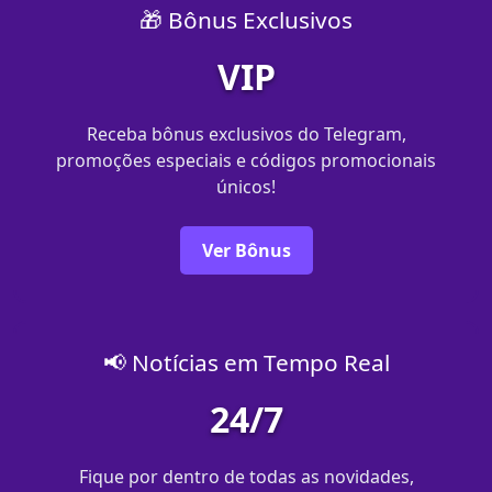
🎁 Bônus Exclusivos
VIP
Receba bônus exclusivos do Telegram,
promoções especiais e códigos promocionais
únicos!
Ver Bônus
📢 Notícias em Tempo Real
24/7
Fique por dentro de todas as novidades,