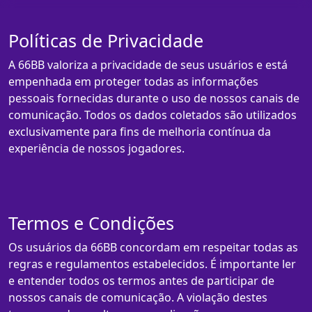
Políticas de Privacidade
A 66BB valoriza a privacidade de seus usuários e está
empenhada em proteger todas as informações
pessoais fornecidas durante o uso de nossos canais de
comunicação. Todos os dados coletados são utilizados
exclusivamente para fins de melhoria contínua da
experiência de nossos jogadores.
Termos e Condições
Os usuários da 66BB concordam em respeitar todas as
regras e regulamentos estabelecidos. É importante ler
e entender todos os termos antes de participar de
nossos canais de comunicação. A violação destes