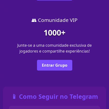
👥 Comunidade VIP
1000+
Junte-se a uma comunidade exclusiva de
jogadores e compartilhe experiências!
Entrar Grupo
📱 Como Seguir no Telegram