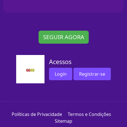
SEGUIR AGORA
Acessos
Login
Registrar-se
Políticas de Privacidade
Termos e Condições
Sitemap