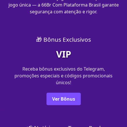
jogo única — a 66Br Com Plataforma Brasil garante
segurança com atenção e rigor.
🎁 Bônus Exclusivos
VIP
Receba bônus exclusivos do Telegram,
promoções especiais e códigos promocionais
únicos!
Ver Bônus