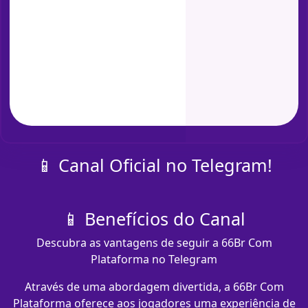
📱 Canal Oficial no Telegram!
📱 Benefícios do Canal
Descubra as vantagens de seguir a 66Br Com
Plataforma no Telegram
Através de uma abordagem divertida, a 66Br Com
Plataforma oferece aos jogadores uma experiência de