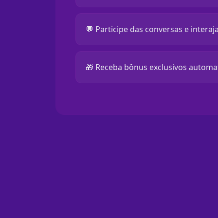
💬 Participe das conversas e interaj
🎁 Receba bônus exclusivos autom