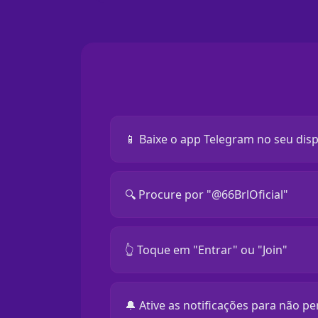
📱 Baixe o app Telegram no seu disp
🔍 Procure por "@66BrlOficial"
👆 Toque em "Entrar" ou "Join"
🔔 Ative as notificações para não p