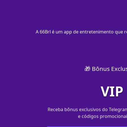
A 66Brl é um app de entretenimento que r
🎁 Bônus Exclu
VIP
Receba bônus exclusivos do Telegra
e códigos promocionai