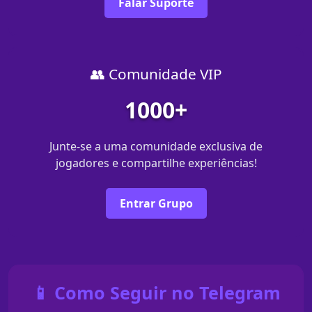
Falar Suporte
👥 Comunidade VIP
1000+
Junte-se a uma comunidade exclusiva de
jogadores e compartilhe experiências!
Entrar Grupo
📱 Como Seguir no Telegram