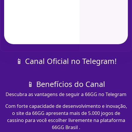
📱 Canal Oficial no Telegram!
📱 Benefícios do Canal
Descubra as vantagens de seguir a 66GG no Telegram
Com forte capacidade de desenvolvimento e inovação,
o site da 66GG apresenta mais de 5.000 jogos de
cassino para você escolher livremente na plataforma
66GG Brasil .