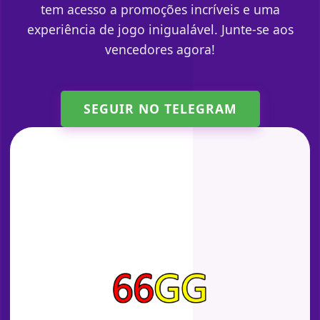
tem acesso a promoções incríveis e uma
experiência de jogo inigualável. Junte-se aos
vencedores agora!
SEGUIR NO TELEGRAM