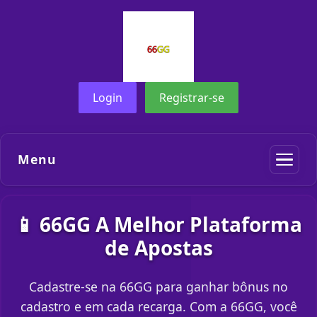
Login
Registrar-se
Menu
📱 66GG A Melhor Plataforma
de Apostas
Cadastre-se na 66GG para ganhar bônus no
cadastro e em cada recarga. Com a 66GG, você