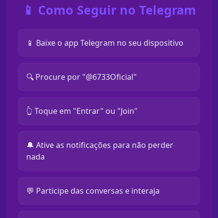
📱 Como Seguir no Telegram
📱 Baixe o app Telegram no seu dispositivo
🔍 Procure por "@6733Oficial"
👆 Toque em "Entrar" ou "Join"
🔔 Ative as notificações para não perder
nada
💬 Participe das conversas e interaja