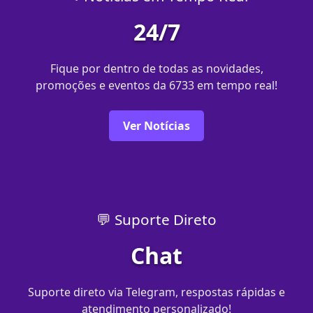
24/7
Fique por dentro de todas as novidades,
promoções e eventos da 6733 em tempo real!
Ver Notícias
💬 Suporte Direto
Chat
Suporte direto via Telegram, respostas rápidas e
atendimento personalizado!