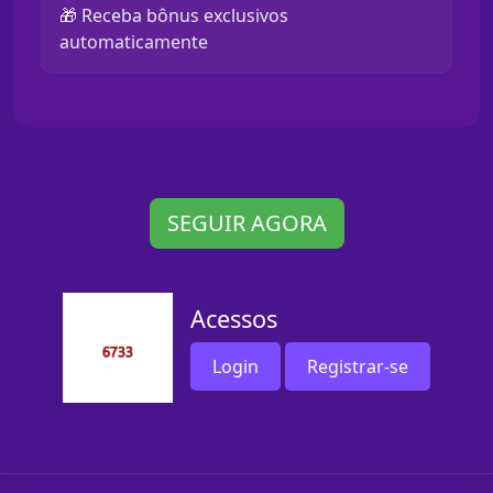
🎁 Receba bônus exclusivos
automaticamente
SEGUIR AGORA
Acessos
Login
Registrar-se