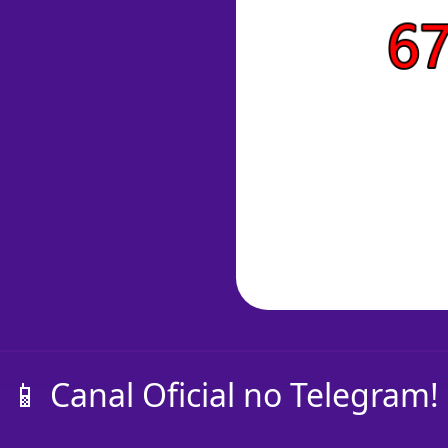
📱 Canal Oficial no Telegram!