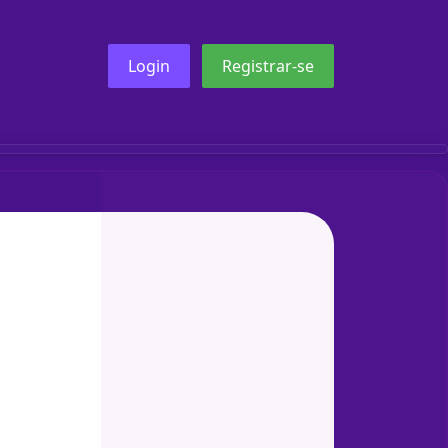
Login
Registrar-se