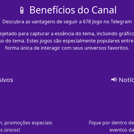
📱 Benefícios do Canal
Descubra as vantagens de seguir a 678 Jogo no Telegram
jetado para capturar a essência do tema, incluindo gráficos
rso do tema. Estes jogos são especialmente populares entre
forma única de interagir com seus universos favoritos.
sivos
📢 Notí
m, promoções especiais
Fique por dentro d
s únicos!
eventos da