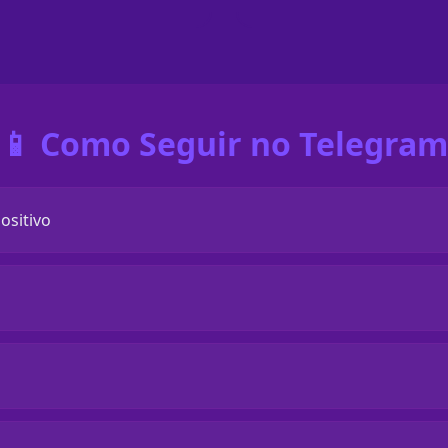
📱 Como Seguir no Telegram
ositivo