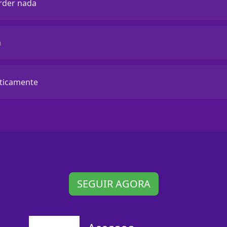
erder nada
a
aticamente
SEGUIR AGORA