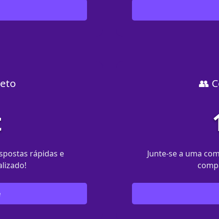
reto
👥 
t
espostas rápidas e
Junte-se a uma com
lizado!
compa
e