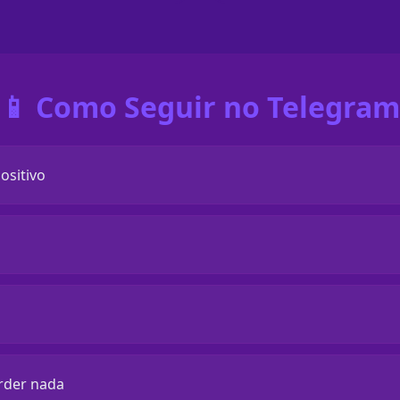
📱 Como Seguir no Telegram
ositivo
erder nada