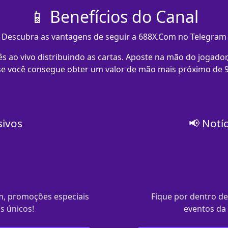
📱 Benefícios do Canal
Descubra as vantagens de seguir a 688X.Com no Telegram
ês ao vivo distribuindo as cartas. Aposte na mão do jogad
se você consegue obter um valor de mão mais próximo de 9
sivos
📢 Notí
m, promoções especiais
Fique por dentro d
s únicos!
eventos da