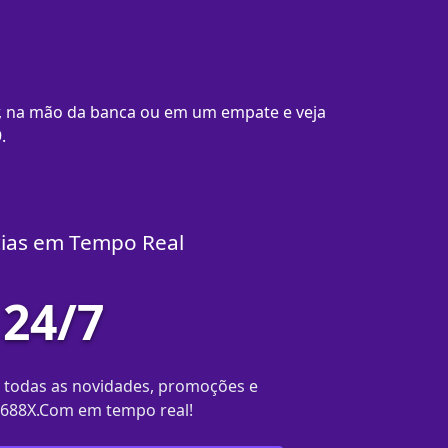
or, na mão da banca ou em um empate e veja
.
cias em Tempo Real
24/7
e todas as novidades, promoções e
 688X.Com em tempo real!