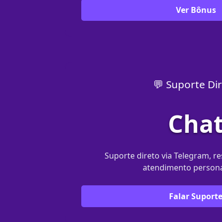
Ver Bônus
💬 Suporte Di
Cha
Suporte direto via Telegram, r
atendimento persona
Falar Suport