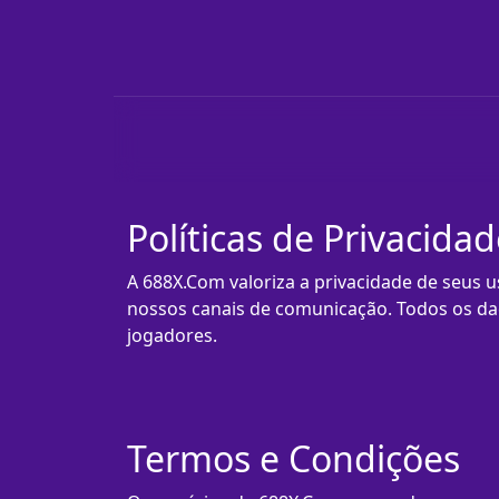
Políticas de Privacida
A 688X.Com valoriza a privacidade de seus 
nossos canais de comunicação. Todos os dad
jogadores.
Termos e Condições