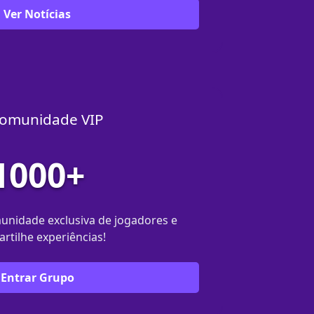
Ver Notícias
Comunidade VIP
1000+
unidade exclusiva de jogadores e
rtilhe experiências!
Entrar Grupo