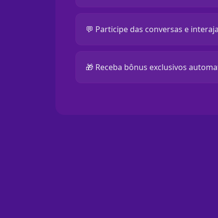
💬 Participe das conversas e interaj
🎁 Receba bônus exclusivos autom