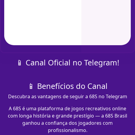
📱 Canal Oficial no Telegram!
📱 Benefícios do Canal
Descubra as vantagens de seguir a 68S no Telegram
A 68S é uma plataforma de jogos recreativos online
com longa história e grande prestígio — a 68S Brasil
ganhou a confiança dos jogadores com
profissionalismo.