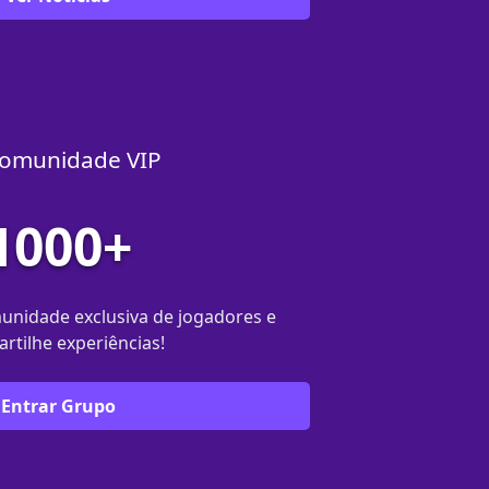
Comunidade VIP
1000+
unidade exclusiva de jogadores e
rtilhe experiências!
Entrar Grupo