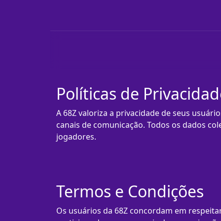
Políticas de Privacida
A 68Z valoriza a privacidade de seus usuár
canais de comunicação. Todos os dados cole
jogadores.
Termos e Condições
Os usuários da 68Z concordam em respeitar 