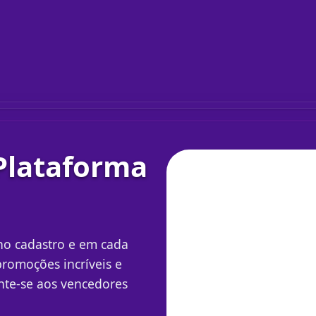
 Plataforma
no cadastro e em cada
promoções incríveis e
unte-se aos vencedores