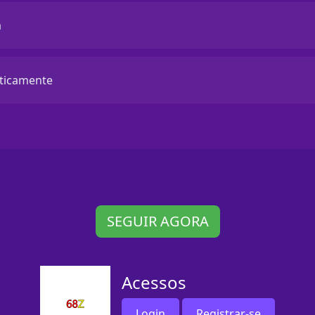
a
aticamente
SEGUIR AGORA
Acessos
Login
Registrar-se