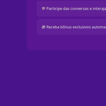
💬 Participe das conversas e interaj
🎁 Receba bônus exclusivos autom