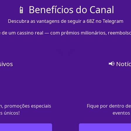
📱 Benefícios do Canal
Descubra as vantagens de seguir a 68Z no Telegram
e de um cassino real — com prêmios milionários, reembolso
sivos
📢 Notí
m, promoções especiais
Fique por dentro d
s únicos!
eventos