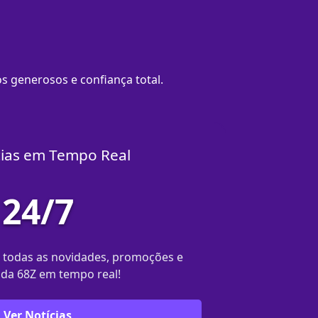
s generosos e confiança total.
cias em Tempo Real
24/7
e todas as novidades, promoções e
 da 68Z em tempo real!
Ver Notícias