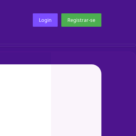
Login
Registrar-se