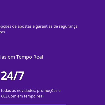
 opções de apostas e garantias de segurança
res.
cias em Tempo Real
24/7
e todas as novidades, promoções e
 68Z.Com em tempo real!