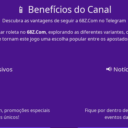
📱 Benefícios do Canal
Descubra as vantagens de seguir a 68Z.Com no Telegram
ar roleta no
68Z.Com
, explorando as diferentes variantes,
 tornam este jogo uma escolha popular entre os apostado
sivos
📢 Notí
m, promoções especiais
Fique por dentro d
s únicos!
eventos da