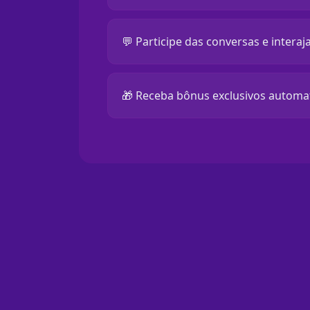
💬 Participe das conversas e interaj
🎁 Receba bônus exclusivos autom