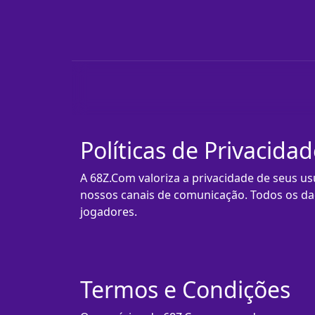
Políticas de Privacida
A 68Z.Com valoriza a privacidade de seus u
nossos canais de comunicação. Todos os dad
jogadores.
Termos e Condições