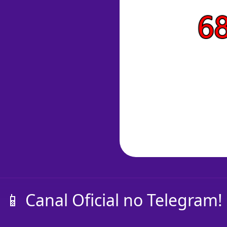
📱 Canal Oficial no Telegram!