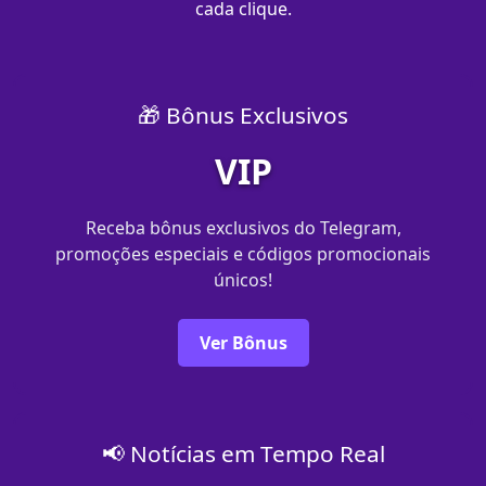
cada clique.
🎁 Bônus Exclusivos
VIP
Receba bônus exclusivos do Telegram,
promoções especiais e códigos promocionais
únicos!
Ver Bônus
📢 Notícias em Tempo Real