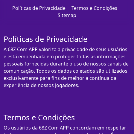
Políticas de Privacidade
Termos e Condições
Sitemap
Políticas de Privacidade
A 68Z Com APP valoriza a privacidade de seus usuários
e está empenhada em proteger todas as informações
pessoais fornecidas durante o uso de nossos canais de
comunicação. Todos os dados coletados são utilizados
exclusivamente para fins de melhoria contínua da
experiência de nossos jogadores.
Termos e Condições
Os usuários da 68Z Com APP concordam em respeitar