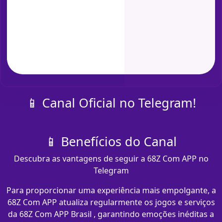
📱 Canal Oficial no Telegram!
📱 Benefícios do Canal
Descubra as vantagens de seguir a 68Z Com APP no
Telegram
Para proporcionar uma experiência mais empolgante, a
68Z Com APP atualiza regularmente os jogos e serviços
da 68Z Com APP Brasil , garantindo emoções inéditas a