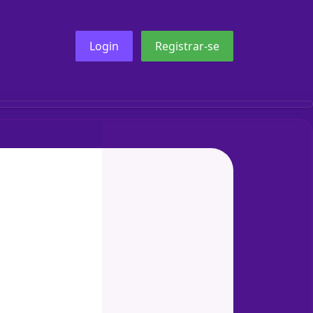
Login
Registrar-se