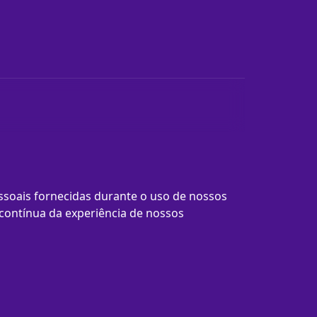
ssoais fornecidas durante o uso de nossos
 contínua da experiência de nossos