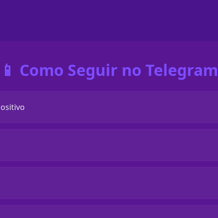
📱 Como Seguir no Telegram
ositivo