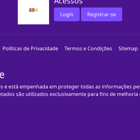
Acessos
Login
Registrar-se
Políticas de Privacidade
Termos e Condições
Sitemap
de
ios e está empenhada em proteger todas as informações pe
tados são utilizados exclusivamente para fins de melhoria