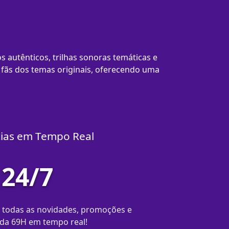
 autênticos, trilhas sonoras temáticas e
 fãs dos temas originais, oferecendo uma
cias em Tempo Real
24/7
e todas as novidades, promoções e
 da 69H em tempo real!