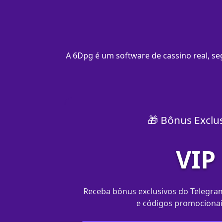
A 6Dpg é um software de cassino real, seg
🎁 Bônus Exclu
VIP
Receba bônus exclusivos do Telegra
e códigos promocionai