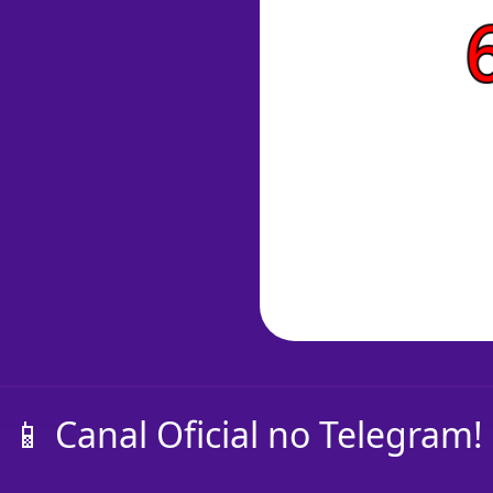
📱 Canal Oficial no Telegram!