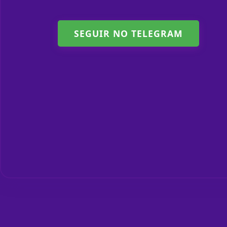
SEGUIR NO TELEGRAM