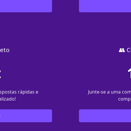
reto
👥 
t
espostas rápidas e
Junte-se a uma com
lizado!
compa
e