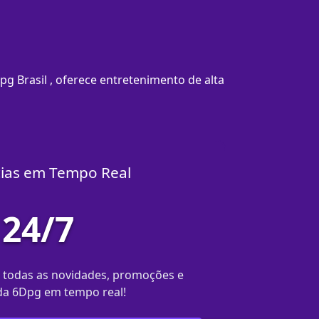
pg Brasil , oferece entretenimento de alta
cias em Tempo Real
24/7
e todas as novidades, promoções e
da 6Dpg em tempo real!