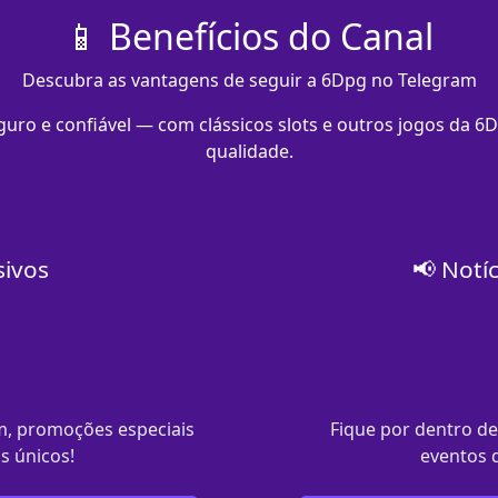
📱 Benefícios do Canal
Descubra as vantagens de seguir a 6Dpg no Telegram
uro e confiável — com clássicos slots e outros jogos da 6D
qualidade.
sivos
📢 Notí
m, promoções especiais
Fique por dentro d
s únicos!
eventos 