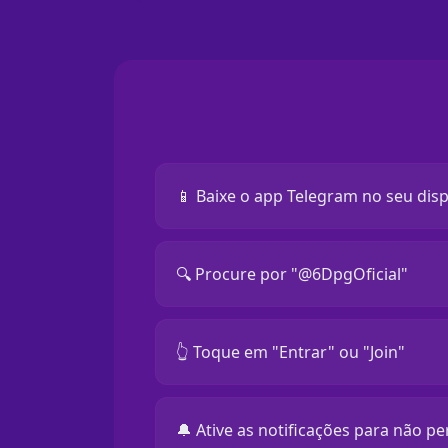
📱 Baixe o app Telegram no seu disp
🔍 Procure por "@6DpgOficial"
👆 Toque em "Entrar" ou "Join"
🔔 Ative as notificações para não p