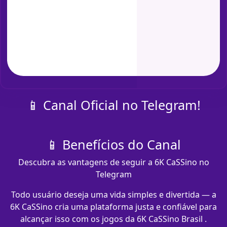
📱 Canal Oficial no Telegram!
📱 Benefícios do Canal
Descubra as vantagens de seguir a 6K CaSSino no
Telegram
Todo usuário deseja uma vida simples e divertida — a
6K CaSSino cria uma plataforma justa e confiável para
alcançar isso com os jogos da 6K CaSSino Brasil .