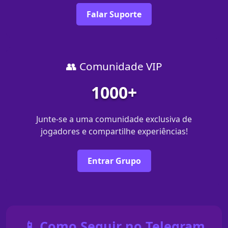
Falar Suporte
👥 Comunidade VIP
1000+
Junte-se a uma comunidade exclusiva de
jogadores e compartilhe experiências!
Entrar Grupo
📱 Como Seguir no Telegram