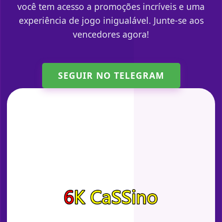
você tem acesso a promoções incríveis e uma
experiência de jogo inigualável. Junte-se aos
vencedores agora!
SEGUIR NO TELEGRAM