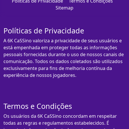
Políticas de Privacidade
Termos e Condições
Sitemap
Políticas de Privacidade
A 6K CaSSino valoriza a privacidade de seus usuários e
está empenhada em proteger todas as informações
pessoais fornecidas durante o uso de nossos canais de
comunicação. Todos os dados coletados são utilizados
exclusivamente para fins de melhoria contínua da
experiência de nossos jogadores.
Termos e Condições
Os usuários da 6K CaSSino concordam em respeitar
todas as regras e regulamentos estabelecidos. É