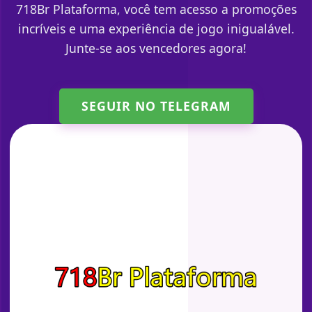
718Br Plataforma, você tem acesso a promoções
incríveis e uma experiência de jogo inigualável.
Junte-se aos vencedores agora!
SEGUIR NO TELEGRAM