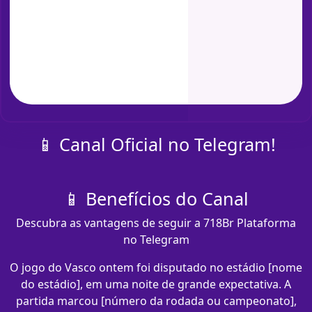
📱 Canal Oficial no Telegram!
📱 Benefícios do Canal
Descubra as vantagens de seguir a 718Br Plataforma
no Telegram
O jogo do Vasco ontem foi disputado no estádio [nome
do estádio], em uma noite de grande expectativa. A
partida marcou [número da rodada ou campeonato],