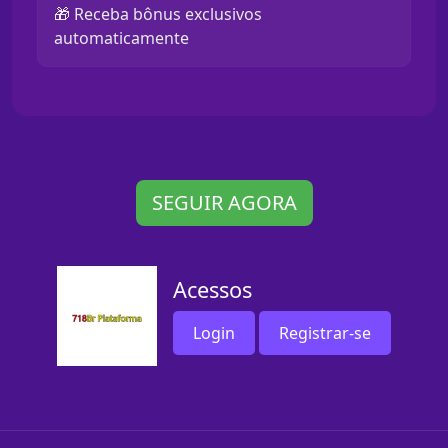
🎁 Receba bônus exclusivos
automaticamente
SEGUIR AGORA
Acessos
Login
Registrar-se